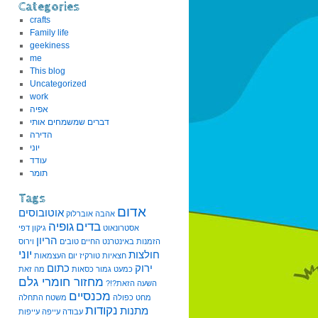
Categories
crafts
Family life
geekiness
me
This blog
Uncategorized
work
אפיה
דברים שמשמחים אותי
הדירה
יוני
עודד
תומר
Tags
אדום
אוטובוסים
אהבה
אוברלוק
בדים
גופיה
אסטרונאוט
גיקון
דפי
הריון
הזמנות באינטרנט
החיים טובים
וירוס
יוני
חולצות
חצאיות
טורקיז
יום העצמאות
ירוק
כתום
כמעט גמור
כסאות
מה זאת
מחזור חומרי גלם
השעה הזאת?!?
מכנסיים
מחט כפולה
משטח התחלה
נקודות
מתנות
עבודה
עייפה
עייפות