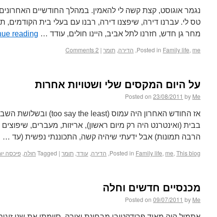
נגמר אוגוסט, קצת קשה לי להאמין. במהלך החודשיים האחרונים 
טס לי. עברנו דירה, שיפצנו דירה, רבנו עם בעלי בית הקודמים,
מחר גן חדש, חזרנו לתל אביב, היינו חולים, עודד …
nue reading
me
,
Family life
Posted in
,
הדירה
,
תומר
|
2 Comments
על היום המקסים שלי ושטויות אחרות
Posted on
23/08/2011
by
Me
אז החודש האחרון היה עמוס (st
בבית (ואינטרנט היה רק מיום ראשון), אריזות, מעברים, שיפוצים 
הרבה תמונות) אבל ידעתי שיהיה קשה, התכוננתי נפשית (עד …
g
This blog
,
me
,
Family life
Posted in
,
הדירה
,
עודד
,
תומר
|
Tagged
חולה
,
פיכסה יו
מכנסיים חדשים וחלה
Posted on
09/07/2011
by
Me
אתמול היה מאוד פרודקטיבי מבחינת יצירה. סיימתי את שני זוגו