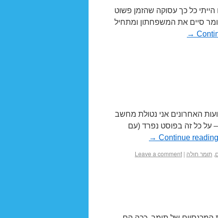
הייתי כל כך עסוקה שהזמן פשוט
 תומר סיים את המשפחתון ומתחיל
→
Conti
too say the lea) ובשלושת השבועות האחרונים אני נטולת מחשב
– על כל זה בפוסט נפרד (עם
→
Continue readin
ם
,
תומר חולה
|
Leave a comment
ת המכנסיים של תומר, ככה הם