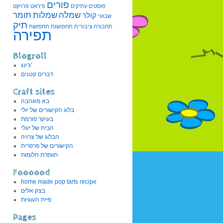
פורים
פוסטים עתיקים
פיראט
פרויקט
שמלה
שמלות
תומר
קולר
שבועי
תיק
תחבורה ציבורית
תחפושות
תחפושת
תפירה
Blogroll
ג'ינג'
דברים קטנים
Craft sites
בא מאהבה
בלוג הקישורים של יולי
בעיקר פורמת
הבית של יעלי
הבלוג של צרויה
הקישורים של פרפרית
תוופרת חלומות
Foooood
home made pop tarts recipe
בצק אלים
פיית העוגיות
Pages