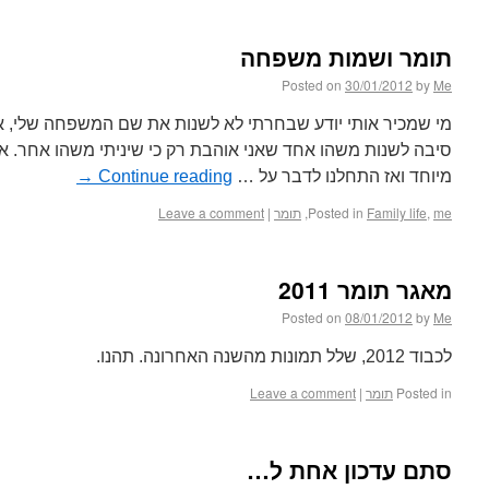
תומר ושמות משפחה
Posted on
30/01/2012
by
Me
מי שמכיר אותי יודע שבחרתי לא לשנות את שם המשפחה שלי, אנ
סיבה לשנות משהו אחד שאני אוהבת רק כי שיניתי משהו אחר. אז
מיוחד ואז התחלנו לדבר על …
Continue reading
→
me
,
Family life
Posted in
,
תומר
|
Leave a comment
מאגר תומר 2011
Posted on
08/01/2012
by
Me
לכבוד 2012, שלל תמונות מהשנה האחרונה. תהנו.
Posted in
תומר
|
Leave a comment
סתם עדכון אחת ל…