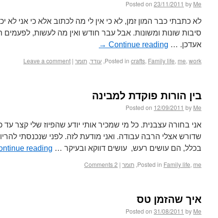
Posted on
23/11/2011
by
Me
לא כתבתי כבר המון זמן, לא כי אין לי מה לכתוב אלא כי אני לא 
סיבות שונות ומשונות. אבל עבר חודש ואין מה לעשות, לפעמים ה
אעדכן. …
Continue reading
→
work
,
me
,
Family life
,
crafts
Posted in
,
עודד
,
תומר
|
Leave a comment
בין הורות פוקדת למבינה
Posted on
12/09/2011
by
Me
אני בחורה עצבנית. כל מי שמכיר אותי יודע שהפיוז שלי קצר עד כ
שדורש אצלי הרבה עבודה. ואני מודעת לזה. לפני שנכנסתי להריון
בכלל, הם עושים רעש, עושים דווקא ובעיקר …
ontinue reading
me
,
Family life
Posted in
,
תומר
|
2 Comments
איך שהזמן טס
Posted on
31/08/2011
by
Me