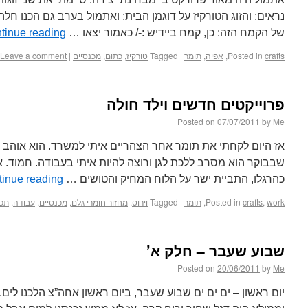
נראים: והזוג הטורקיז על דוגמן הבית: ואתמול בערב גם הכנו חל
של הקמח הזה: כן, קמח ביידיש :-/ כאמור יצאו …
tinue reading
crafts
Posted in
,
אפיה
,
תומר
|
Tagged
טורקיז
,
כתום
,
מכנסיים
|
Leave a comment
פרוייקטים חדשים וילד חולה
Posted on
07/07/2011
by
Me
אז היום לקחתי את תומר אחר הצהריים איתי למשרד. הוא אוהב ל
שבבוקר הוא מסרב ללכת לגן ורוצה להיות איתי בעבודה. חמוד. א
כהרגלו, התביית ישר על הלוח המחיק והטושים …
inue reading
work
,
crafts
Posted in
,
תומר
|
Tagged
וירוס
,
מחזור חומרי גלם
,
מכנסיים
,
עבודה
,
תפי
שבוע שעבר – חלק א’
Posted on
20/06/2011
by
Me
יום ראשון – ים ים ים שבוע שעבר, ביום ראשון אחה”צ הלכנו לים.