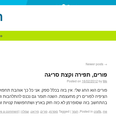
ה
do
Newer posts
→
פורים, תפירה וקצת סריגה
Posted on
16/02/2012
by
Me
פורים הוא החג שלי. אין בזה בכלל ספק. אני כל כך אוהבת תחפ
הציפיה לפורים רק מתעצמת. השנה תומר גם נכנס להתלהבות ו
בהתחשב בזה שסופרמן לא כזה חזק בארץ ושתחפושות קנויות ז
me
,
crafts
Posted in
,
תומר
|
Tagged
סופרמן
,
פורים
,
פיראט
,
שמלה
|
ve a comment