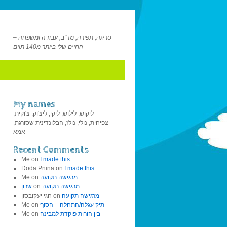
סריגה, תפירה, מד"ב, עבודה ומשפחה –
החיים שלי ביותר מ140 תוים
My names
ליקוש, לילוש, ליקי, ליצ'וק, צ'וקית,
צפיחית, נולי, נולז, הבלונדינית שסורגת,
אמא
Recent Comments
Me
on
I made this
Doda Pnina
on
I made this
מרגישה תקועה
on
Me
מרגישה תקועה
on
שרון
מרגישה תקועה
on
חגי יעקובסון
תיק עגלה/התחלה – הסוף
on
Me
בין הורות פוקדת למבינה
on
Me